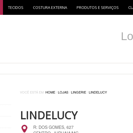
TECIDOS
COSTURA EXTERNA
PRODUTOS E SERVIÇOS
CL
Lo
VOCÊ ESTÁ EM:
HOME
/
LOJAS
/
LINGERIE
/
LINDELUCY
LINDELUCY
R: DOS GOMES, 627
CENTRO, JURUAIA/MG