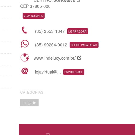
CEP 37805-000
VEJA NO MAPA!
(35) 3553-1347
LIGAR AGORA!
(35) 99264-0012
CLIQUE PARA FALAR!
www.lindelucy.com.br/
lojavirtual@...
ENVIAR EMAIL!
CATEGORIAS:
Lingerie