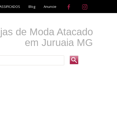
ASSIFICADOS
Blog
Anuncie
jas de Moda Atacado
em Juruaia MG