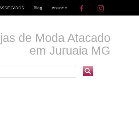
ASSIFICADOS
Blog
Anuncie
jas de Moda Atacado
em Juruaia MG