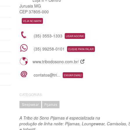
Juruaia MG
CEP 37805-000
VEJA NO MAPA!
(35) 3553-1333
LIGAR AGORA!
(35) 99258-0101
CLIQUE PARA FALAR!
www.tribodosono.com.br/
contatos@tri...
ENVIAR EMAIL!
CATEGORIAS:
Sleepwear
Pijamas
A Tribo do Sono Pijamas é especializada na
produção de linha noite: Pijamas, Loungewear, Camisolas, S
e Infantil.