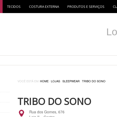
TECIDOS
COSTURA EXTERNA
PRODUTOS E SERVIÇOS
CL
Lo
VOCÊ ESTÁ EM:
HOME
/
LOJAS
/
SLEEPWEAR
/
TRIBO DO SONO
TRIBO DO SONO
Rua dos Gomes, 676
Loja II – Centro